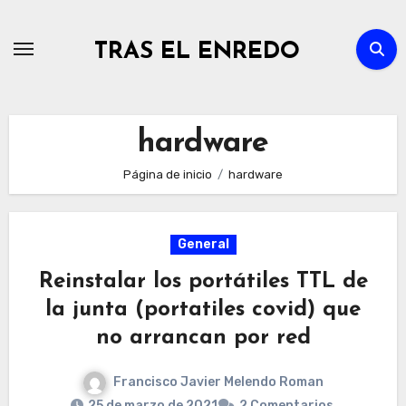
Ir
al
TRAS EL ENREDO
contenido
hardware
Página de inicio
hardware
General
Reinstalar los portátiles TTL de
la junta (portatiles covid) que
no arrancan por red
Francisco Javier Melendo Roman
25 de marzo de 2021
2 Comentarios