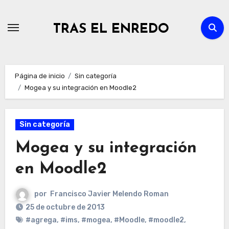
Ir
al
TRAS EL ENREDO
contenido
Página de inicio
Sin categoría
Mogea y su integración en Moodle2
Sin categoría
Mogea y su integración
en Moodle2
por
Francisco Javier Melendo Roman
25 de octubre de 2013
#agrega
,
#ims
,
#mogea
,
#Moodle
,
#moodle2
,